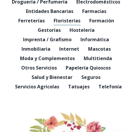
Droguería / Perfumería
Electrodomésticos
Entidades Bancarias
Farmacias
Ferreterías
Floristerías
Formación
Gestorías
Hostelería
Imprenta / Grafismo
Informática
Inmobiliaria
Internet
Mascotas
Moda y Complementos
Multitienda
Otros Servicios
Papelería Quioscos
Salud y Bienestar
Seguros
Servicios Agrícolas
Tatuajes
Telefonía