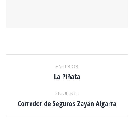
NAVEGACIÓN
ANTERIOR
ENTRE
La Piñata
Proyecto
anterior
PROYECTOS
SIGUIENTE
Corredor de Seguros Zayán Algarra
Proyecto
siguiente