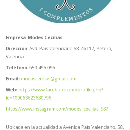
Empresa
:
Modes Cecilias
Dirección
: Avd. País valenciano 58. 46117, Bétera,
Valencia
Teléfono
:
650 496 096
Email:
modascecilias@gmail.com
Web:
https://www.facebook.com/profile.php?
id=100063623680796
https://www.instagram.com/modes_cecilias_58?
Ubicada en la actualidad a Avenida País Valenciano, 58,