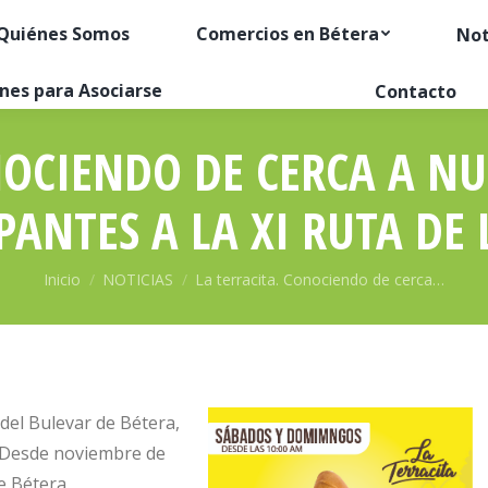
Quiénes Somos
Comercios en Bétera
Not
nes para Asociarse
Contacto
NOCIENDO DE CERCA A N
PANTES A LA XI RUTA DE 
Estás aquí:
Inicio
NOTICIAS
La terracita. Conociendo de cerca…
 del Bulevar de Bétera,
. Desde noviembre de
e Bétera.