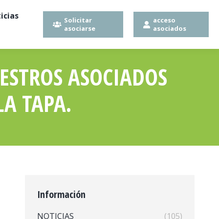
icias
Solicitar
acceso
asociarse
asociados
UESTROS ASOCIADOS
LA TAPA.
Información
NOTICIAS
(105)