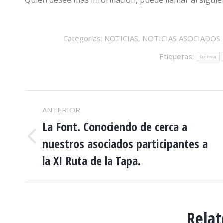
Quién desee más información, puede llamar al siguie
Categorías:
NOTICIAS
,
NOTICIAS ASOCIADOS
Etiquetas:
bétera
NAVEGACIÓN
ANTERIOR
ENTRE
La Font. Conociendo de cerca a
nuestros asociados participantes a
Publicación
PUBLICACIONES
anterior:
la XI Ruta de la Tapa.
Relat