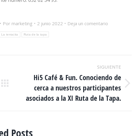
nte número: 652 62 54 95.
Por
marketing
2 junio 2022
Deja un comentario
La terracita
Ruta de la tapa
SIGUIENTE
Hi5 Café & Fun. Conociendo de
cerca a nuestros participantes
Publicación
siguiente:
asociados a la XI Ruta de la Tapa.
ed Posts