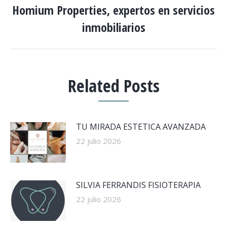
Homium Properties, expertos en servicios
Publicación
inmobiliarios
siguiente:
Related Posts
TU MIRADA ESTETICA AVANZADA
22 julio 2026
SILVIA FERRANDIS FISIOTERAPIA
22 julio 2026