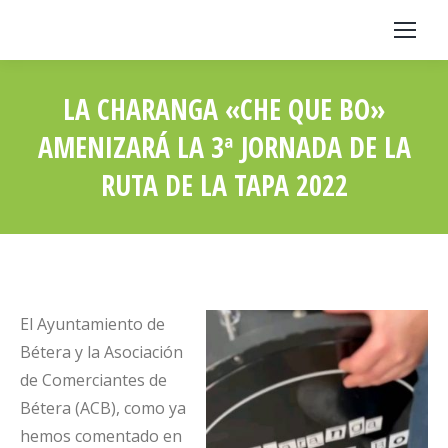
LA CHARANGA «CHE QUE BO»
AMENIZARÁ LA 3ª JORNADA DE LA
RUTA DE LA TAPA 2022
Estás aquí:
El Ayuntamiento de
Bétera y la Asociación
de Comerciantes de
Bétera (ACB), como ya
hemos comentado en