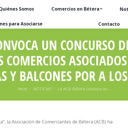
Quiénes Somos
Comercios en Bétera
Not
nes para Asociarse
Contacto
CONVOCA UN CONCURSO DE
S COMERCIOS ASOCIADOS
S Y BALCONES POR A LOS
Estás aquí:
Inicio
NOTICIAS
La ACB Bétera convoca un…
a“, la Asociación de Comerciantes de Bétera (ACB) ha