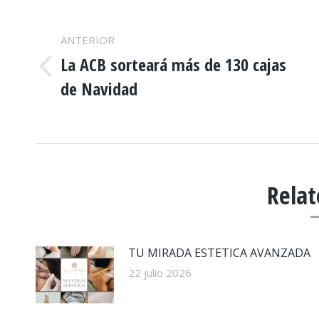
NAVEGACIÓN
ENTRE
ANTERIOR
La ACB sorteará más de 130 cajas
PUBLICACIONES
Publicación
de Navidad
anterior:
Relat
TU MIRADA ESTETICA AVANZADA
22 julio 2026