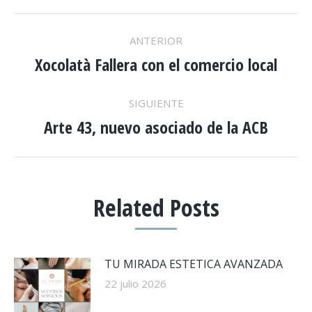
NAVEGACIÓN
ANTERIOR
ENTRE
Xocolatà Fallera con el comercio local
Publicación
anterior:
PUBLICACIONES
SIGUIENTE
Arte 43, nuevo asociado de la ACB
Publicación
siguiente:
Related Posts
TU MIRADA ESTETICA AVANZADA
22 julio 2026