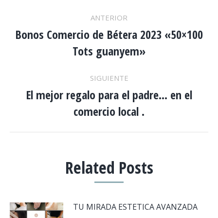
NAVEGACIÓN
ANTERIOR
ENTRE
Bonos Comercio de Bétera 2023 «50×100
Publicación
Tots guanyem»
anterior:
PUBLICACIONES
SIGUIENTE
El mejor regalo para el padre… en el
Publicación
comercio local .
siguiente:
Related Posts
TU MIRADA ESTETICA AVANZADA