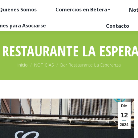
Quiénes Somos
Comercios en Bétera
Not
nes para Asociarse
Contacto
 RESTAURANTE LA ESPER
Estás aquí:
Inicio
NOTICIAS
Bar Restaurante La Esperanza
Dic
12
2024