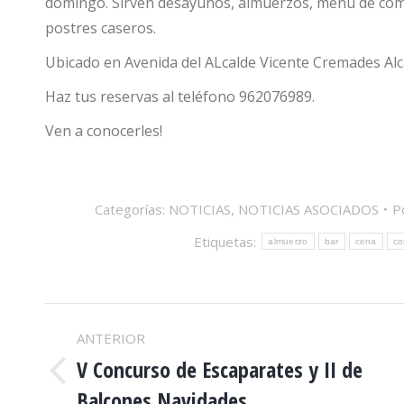
domingo. Sirven desayunos, almuerzos, menú de comi
postres caseros.
Ubicado en Avenida del ALcalde Vicente Cremades Alca
Haz tus reservas al teléfono 962076989.
Ven a conocerles!
Categorías:
NOTICIAS
,
NOTICIAS ASOCIADOS
P
Etiquetas:
almuerzo
bar
cena
co
NAVEGACIÓN
ANTERIOR
ENTRE
V Concurso de Escaparates y II de
Publicación
Balcones Navidades