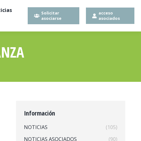
icias
Solicitar
acceso
asociarse
asociados
ANZA
Información
NOTICIAS
(105)
NOTICIAS ASOCIADOS
(90)