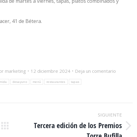
da de martes a viernes, tapas, platos combinados y
cer, 41 de Bétera.
or
marketing
12 diciembre 2024
Deja un comentario
mida
desayuno
menú
restaurantes
tapas
SIGUIENTE
Tercera edición de los Premios
Publicación
Torre Bufilla