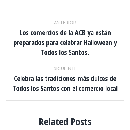
NAVEGACIÓN
ANTERIOR
ENTRE
Los comercios de la ACB ya están
preparados para celebrar Halloween y
Publicación
PUBLICACIONES
anterior:
Todos los Santos.
SIGUIENTE
Celebra las tradiciones más dulces de
Publicación
Todos los Santos con el comercio local
siguiente:
Related Posts