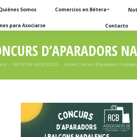
Quiénes Somos
Comercios en Bétera
Not
nes para Asociarse
Contacto
ONCURS D’APARADORS N
stás aquí:
icio
NOTICIAS ASOCIADOS
Bases Concurs d’Aparadors Nadalen