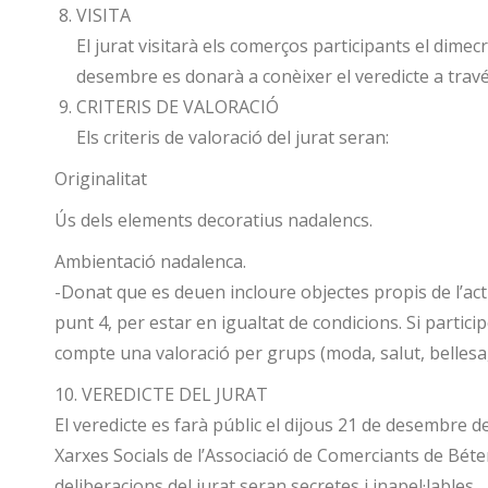
VISITA
El jurat visitarà els comerços participants el dimec
desembre es donarà a conèixer el veredicte a través 
CRITERIS DE VALORACIÓ
Els criteris de valoració del jurat seran:
Originalitat
Ús dels elements decoratius nadalencs.
Ambientació nadalenca.
-Donat que es deuen incloure objectes propis de l’acti
punt 4, per estar en igualtat de condicions. Si partic
compte una valoració per grups (moda, salut, bellesa, 
10. VEREDICTE DEL JURAT
El veredicte es farà públic el dijous 21 de desembre d
Xarxes Socials de l’Associació de Comerciants de Béte
deliberacions del jurat seran secretes i inapel·lables.