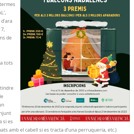
 termes
L’,
 d’ara
17,
ins de
a tots
tindre
de
un
njunt
 si es
ts amb el cabell si es tracta d’una perruqueria, etc.)