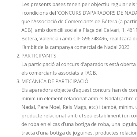
Les presents bases tenen per objectiu regular els
i condicions del ‘CONCURS D’APARADORS DE NADA
que l’Associació de Comerciants de Bétera (a partir
ACB), amb domicili social a Plaça del Calvari, 1, 461
Bétera, Valencia i amb CIF G96748496, realitzarà d
l’àmbit de la campanya comercial de Nadal 2023.
PARTICIPANTS
La participació al concurs d’aparadors està oberta 
els comerciants associats a l’ACB.
MECÀNICA DE PARTICIPACIÓ
Els aparadors objecte d’aquest concurs han de con
mínim un element relacionat amb el Nadal (arbre 
Nadal, Pare Noel, Reis Mags, etc.) i també, mínim, 
producte relacionat amb el seu establiment (un co
de roba en el cas d’una botiga de roba, una joguina
tracta d’una botiga de joguines, productes relaciona