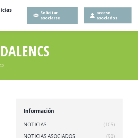
icias
Solicitar
acceso
asociarse
asociados
ADALENCS
cs
Información
NOTICIAS
(105)
NOTICIAS ASOCIADOS
(90)