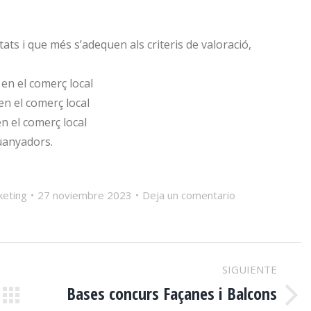
ts i que més s’adequen als criteris de valoració,
en el comerç local
n el comerç local
n el comerç local
uanyadors.
keting
27 noviembre 2023
Deja un comentario
SIGUIENTE
Bases concurs Façanes i Balcons
Publicación