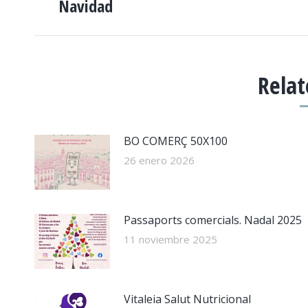
Navidad
anterior:
PUBLICACIONES
Relat
BO COMERÇ 50X100
26 enero 2026
Passaports comercials. Nadal 2025
11 noviembre 2025
Vitaleia Salut Nutricional